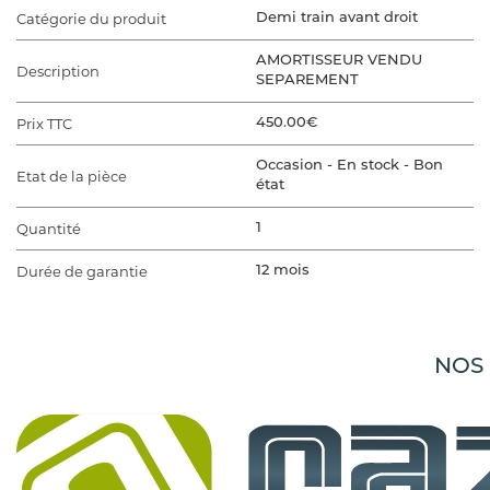
Catégorie du produit
Demi train avant droit
AMORTISSEUR VENDU
Description
SEPAREMENT
Prix TTC
450.00€
Occasion - En stock - Bon
Etat de la pièce
état
Quantité
1
Durée de garantie
12 mois
VÉHICULE D'ORIGINE
Marque du véhicule
TESLA
NOS
Gamme du véhicule
MODEL 3 5YJ3
Modèle du véhicule
MODEL 3 5YJ3
Finition
MODEL 3 5YJ3 EV