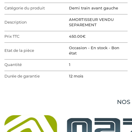
Catégorie du produit
Demi train avant gauche
AMORTISSEUR VENDU
Description
SEPAREMENT
Prix TTC
450.00€
Occasion - En stock - Bon
Etat de la pièce
état
Quantité
1
Durée de garantie
12 mois
VÉHICULE D'ORIGINE
Marque du véhicule
TESLA
NOS
Gamme du véhicule
MODEL 3 5YJ3
Modèle du véhicule
MODEL 3 5YJ3