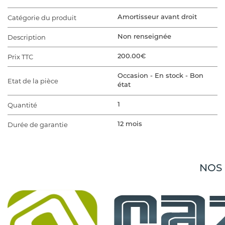
Catégorie du produit
Amortisseur avant droit
Description
Non renseignée
Prix TTC
200.00€
Occasion - En stock - Bon
Etat de la pièce
état
Quantité
1
Durée de garantie
12 mois
VÉHICULE D'ORIGINE
Marque du véhicule
TESLA
NOS
Gamme du véhicule
MODEL 3 5YJ3
Modèle du véhicule
MODEL 3 5YJ3
Finition
MODEL 3 5YJ3 EV