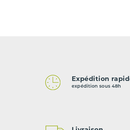
Carburant
Type de boîte de vitesse
Code moteur
Code boîte
Nombre de portes
*** Les kilomètrages sont indiqués à titre indicatif mais n
Expédition rapi
expédition sous 48h
Livraison