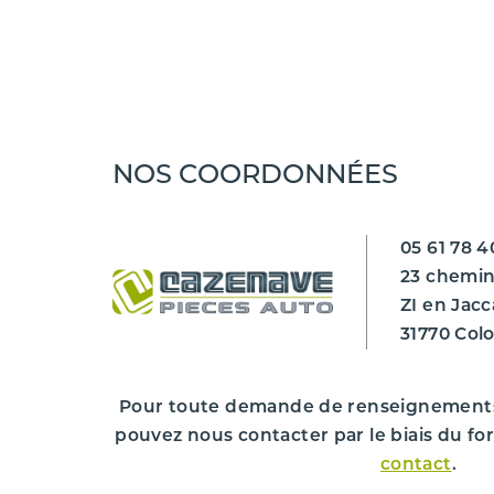
Marque du véhicule
Gamme du véhicule
Modèle du véhicule
NOS COORDONNÉES
Finition
Désignation commerciale
05 61 78 4
Année de mise en circulation
23 chemin
ZI en Jacc
Kilométrage ***
31770 Col
Couleur du véhicule
Cylindrée
Pour toute demande de renseignement
pouvez nous contacter par le biais du fo
Puissance
contact
.