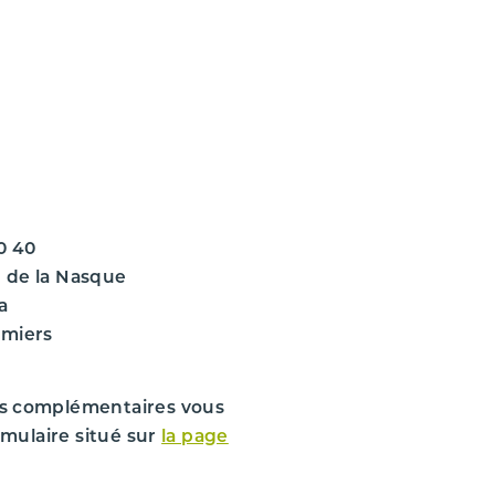
JEEP
RENEGADE
RENEGADE PHASE 1
RENEGADE PHASE 1 1.4i - 16V TURBO
RENEGADE PHASE 1 1.4i - 16V TURBO
0 40
2016
 de la Nasque
a
162588 km
omiers
55263624
3
1368 cm
s complémentaires vous
rmulaire situé sur
la page
140 ch.