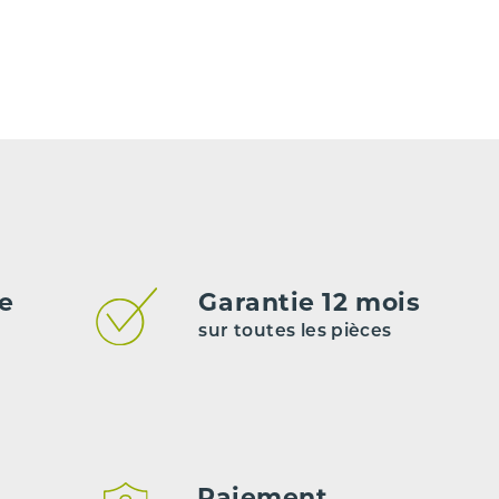
Essence
Manuelle
55263624
Non renseigné
5
e peuvent pas être garantis.
de
Garantie 12 mois
sur toutes les pièces
Paiement