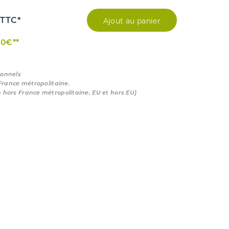
Ajout au panier
TTC*
00€**
ionnels
 France métropolitaine.
n hors France métropolitaine, EU et hors EU)