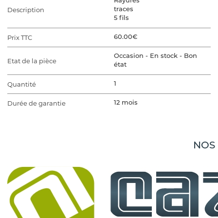
Rayures
Description
traces
5 fils
Prix TTC
60.00€
Occasion - En stock - Bon
Etat de la pièce
état
Quantité
1
Durée de garantie
12 mois
VÉHICULE D'ORIGINE
Marque du véhicule
SKODA
NOS
Gamme du véhicule
FABIA 2
Modèle du véhicule
FABIA 2 PHASE 2
FABIA 2 PHASE 2 1.6 TDI - 16V
Finition
TURBO