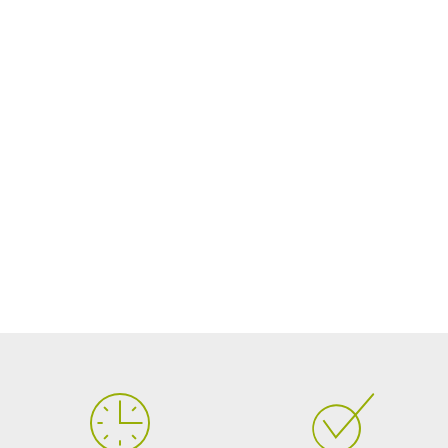
*** Les kilomètrages sont indiqués à titre indicatif mais ne peuvent
pas être garantis.