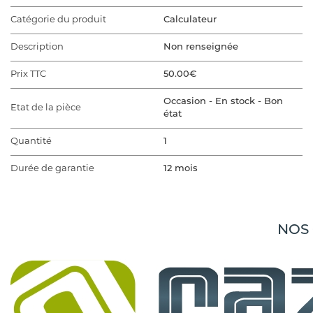
Catégorie du produit
Calculateur
Description
Non renseignée
Prix TTC
50.00€
Occasion - En stock - Bon
Etat de la pièce
état
Quantité
1
Durée de garantie
12 mois
VÉHICULE D'ORIGINE
Marque du véhicule
MINI
NOS
Gamme du véhicule
MINI 3 F60
MINI 3 F60 COUNTRYMAN
Modèle du véhicule
PHASE 1 BREAK