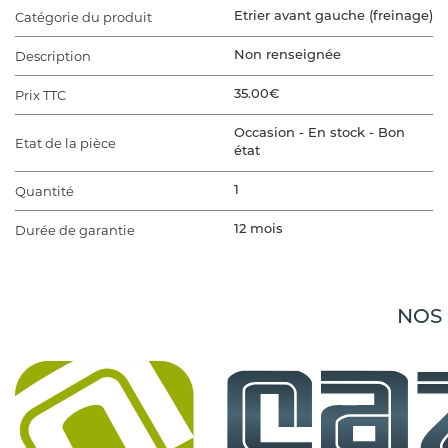
Catégorie du produit
Etrier avant gauche (freinage)
Description
Non renseignée
Prix TTC
35.00€
Occasion - En stock - Bon
Etat de la pièce
état
Quantité
1
Durée de garantie
12 mois
VÉHICULE D'ORIGINE
Marque du véhicule
SEAT
NOS
Gamme du véhicule
IBIZA 3
Modèle du véhicule
IBIZA 3 PHASE 2
IBIZA 3 PHASE 2 1.9 TDI - 8V
Finition
TURBO