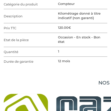
Catégorie du produit
Compteur
Kilométrage donné à titre
Description
indicatif (non garanti)
Prix TTC
120.00€
Occasion - En stock - Bon
Etat de la pièce
état
Quantité
1
Durée de garantie
12 mois
VÉHICULE D'ORIGINE
Marque du véhicule
MITSUBISHI
NOS
Gamme du véhicule
ASX 1
Modèle du véhicule
ASX 1 PHASE 1
ASX 1 PHASE 1 1.8 DID - 16V