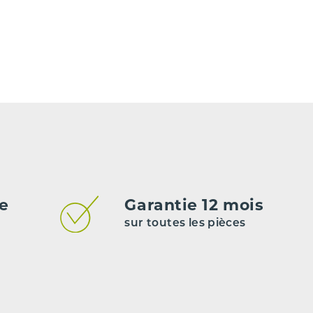
Essence
Manuelle
CR12DE
Non renseigné
5
e peuvent pas être garantis.
de
Garantie 12 mois
sur toutes les pièces