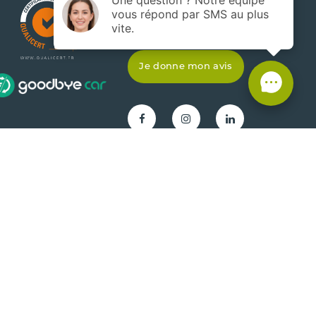
Actualités
Je donne mon avis
Gestion de projet Agence
Réalisation
SLCOM
Com'online