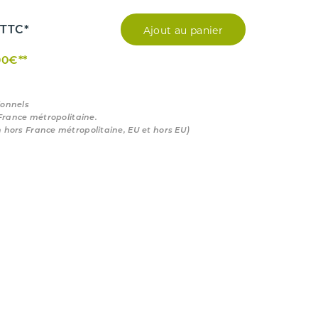
Ajout au panier
TTC*
00€**
ionnels
 France métropolitaine.
n hors France métropolitaine, EU et hors EU)