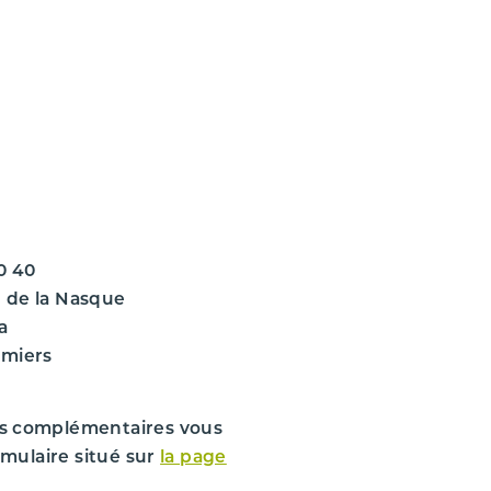
VÉHICULE D'ORIGINE
NISSAN
MICRA 3
MICRA 3 PHASE 2
MICRA 3 PHASE 2 1.2i - 16V
MICRA 3 PHASE 2 1.2i - 16V
0 40
2007
 de la Nasque
a
280000 km
omiers
CR12DE
3
1240 cm
s complémentaires vous
rmulaire situé sur
la page
80 ch.