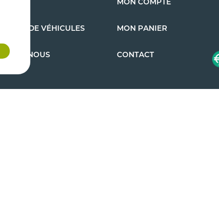
S AUTO
MON COMPTE
EMENT DE VÉHICULES
MON PANIER
OMMES-NOUS
CONTACT
ns générales de
Copyright 2026 - Cazenave Pièces Auto - Tous droits
réservés