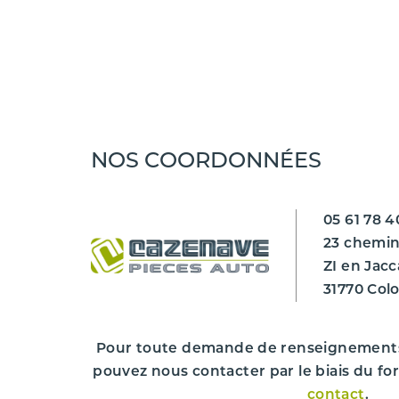
Marque du véhicule
Gamme du véhicule
Modèle du véhicule
NOS COORDONNÉES
Finition
Désignation commerciale
05 61 78 4
Année de mise en circulation
23 chemin
ZI en Jacc
Kilométrage ***
31770 Col
Couleur du véhicule
Cylindrée
Pour toute demande de renseignement
pouvez nous contacter par le biais du fo
Puissance
contact
.