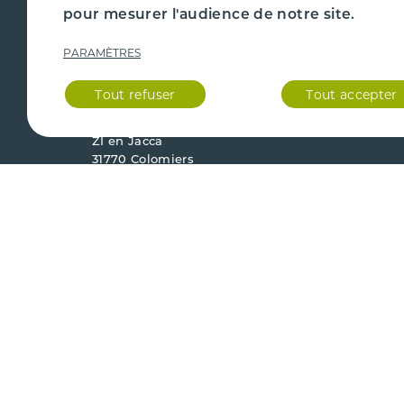
CAZENAVE PIÈCES AUTO
PIÈCE
pour mesurer l'audience de notre site.
PARAMÈTRES
Du lundi au vendredi
ENLÈV
9h - 17h
Fermé le samedi et dimanche.
Tout refuser
Tout accepter
QUI S
23 chemin de la Nasque
ZI en Jacca
31770 Colomiers
Agrément préfectoral
Mentions
Conditio
31.00043.D
légales
vente