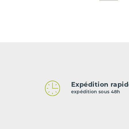
Carburant
Type de boîte de vitesse
Code moteur
Code boîte
Nombre de portes
*** Les kilomètrages sont indiqués à titre indicatif mais n
Expédition rapi
expédition sous 48h