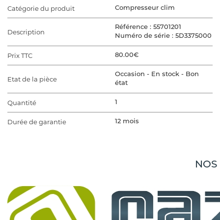
Catégorie du produit
Compresseur clim
Référence : 55701201
Description
Numéro de série : 5D3375000
Prix TTC
80.00€
Occasion - En stock - Bon
Etat de la pièce
état
Quantité
1
Durée de garantie
12 mois
VÉHICULE D'ORIGINE
Marque du véhicule
FIAT
NOS
Gamme du véhicule
BRAVO 2
Modèle du véhicule
BRAVO 2
BRAVO 2 1.6 JTD - 16V TURBO