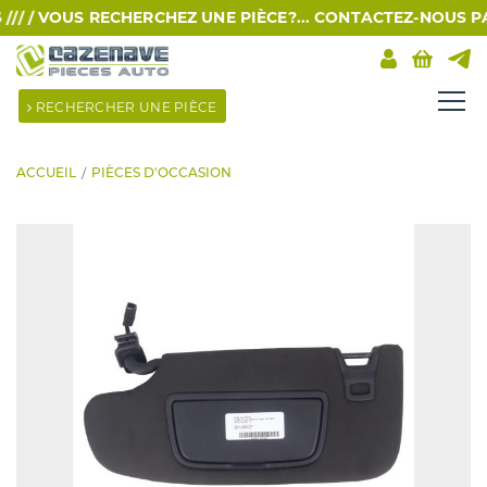
/ /
VOUS RECHERCHEZ UNE PIÈCE?... CONTACTEZ-NOUS PAR S
RECHERCHER UNE PIÈCE
ACCUEIL
PIÈCES D'OCCASION