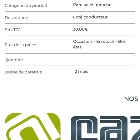
Catégorie du produit
Pare soleil gauche
Description
Coté conducteur
Prix TTC
30.00€
Occasion - En stock - Bon
Etat de la pièce
état
Quantité
1
Durée de garantie
12 mois
VÉHICULE D'ORIGINE
Marque du véhicule
FORD
NOS
Gamme du véhicule
S-MAX 2
Modèle du véhicule
S-MAX 2
Finition
S-MAX 2 2.5i - 16V FHEV