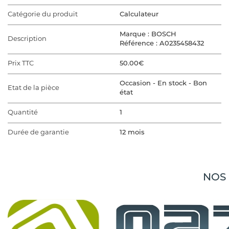
Catégorie du produit
Calculateur
Marque : BOSCH
Description
Référence : A0235458432
Prix TTC
50.00€
Occasion - En stock - Bon
Etat de la pièce
état
Quantité
1
Durée de garantie
12 mois
VÉHICULE D'ORIGINE
Marque du véhicule
MERCEDES
NOS
Gamme du véhicule
CLASSE CLK 208
CLASSE CLK 208 PHASE 1
Modèle du véhicule
CABRIOLET