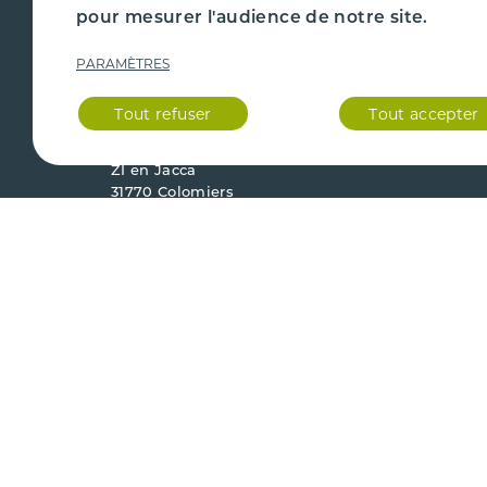
CAZENAVE PIÈCES AUTO
PIÈCE
pour mesurer l'audience de notre site.
PARAMÈTRES
Du lundi au vendredi
ENLÈV
9h - 17h
Fermé le samedi et dimanche.
Tout refuser
Tout accepter
QUI S
23 chemin de la Nasque
ZI en Jacca
31770 Colomiers
Agrément préfectoral
Mentions
Conditio
31.00043.D
légales
vente