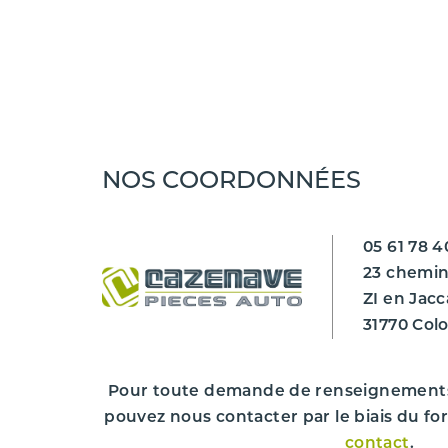
Marque du véhicule
Gamme du véhicule
Modèle du véhicule
NOS COORDONNÉES
Finition
Désignation commerciale
05 61 78 4
Année de mise en circulation
23 chemin
ZI en Jacc
Kilométrage ***
31770 Col
Couleur du véhicule
Cylindrée
Pour toute demande de renseignement
pouvez nous contacter par le biais du fo
Puissance
contact
.