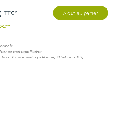
€
Ajout au panier
TTC*
00€**
ionnels
 France métropolitaine.
n hors France métropolitaine, EU et hors EU)