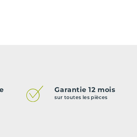
Essence
Automatique
112940
722607/722618
2
e peuvent pas être garantis.
de
Garantie 12 mois
sur toutes les pièces