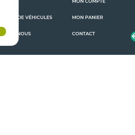
S AUTO
MON COMPTE
EMENT DE VÉHICULES
MON PANIER
OMMES-NOUS
CONTACT
ns générales de
Copyright 2026 - Cazenave Pièces Auto - Tous droits
réservés