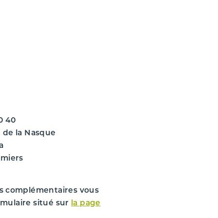
VÉHICULE D'ORIGINE
MERCEDES
CLASSE CLK 208
CLASSE CLK 208 PHASE 1 COUPE
CLASSE CLK 208 PHASE 1 COUPE 320 3.
CLASSE CLK 208 PHASE 1 COUPE 320 3.
0 40
2000
 de la Nasque
a
315342 km
omiers
189
3
3199 cm
s complémentaires vous
rmulaire situé sur
la page
215 ch.