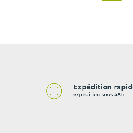
Carburant
Type de boîte de vitesse
Code moteur
Code boîte
Nombre de portes
*** Les kilomètrages sont indiqués à titre indicatif mais n
Expédition rapi
expédition sous 48h