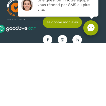
Actualités
Je donne mon avis
Gestion de projet Agence
Réalisation
SLCOM
Com'online