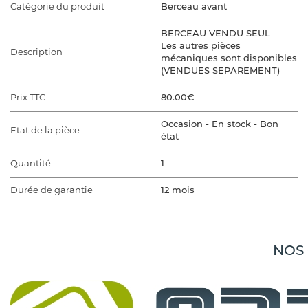
Catégorie du produit
Berceau avant
BERCEAU VENDU SEUL
Les autres pièces
Description
mécaniques sont disponibles
(VENDUES SEPAREMENT)
Prix TTC
80.00€
Occasion - En stock - Bon
Etat de la pièce
état
Quantité
1
Durée de garantie
12 mois
VÉHICULE D'ORIGINE
Marque du véhicule
CITROEN
NOS
Gamme du véhicule
DS5
Modèle du véhicule
DS5 PHASE 1