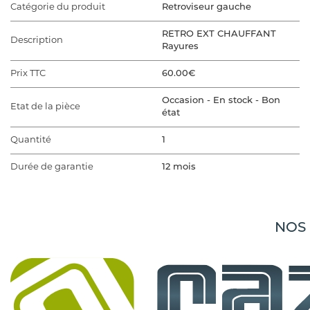
Catégorie du produit
Retroviseur gauche
RETRO EXT CHAUFFANT
Description
Rayures
Prix TTC
60.00€
Occasion - En stock - Bon
Etat de la pièce
état
Quantité
1
Durée de garantie
12 mois
VÉHICULE D'ORIGINE
Marque du véhicule
PEUGEOT
NOS
Gamme du véhicule
207
Modèle du véhicule
207 PHASE 1 BREAK
207 PHASE 1 BREAK 1.6 HDI -