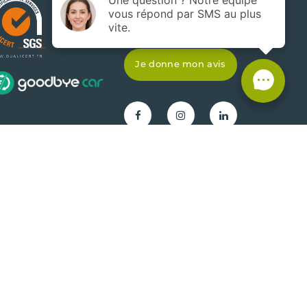
Actualités
Je donne mon avis
Gestion de projet Agence
Réalisation
SLCOM
Com'online