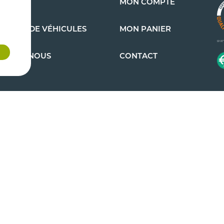
S AUTO
MON COMPTE
EMENT DE VÉHICULES
MON PANIER
OMMES-NOUS
CONTACT
ns générales de
Copyright 2026 - Cazenave Pièces Auto - Tous droits
réservés