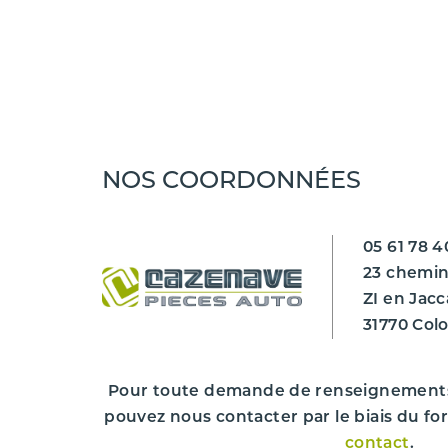
Marque du véhicule
Gamme du véhicule
Modèle du véhicule
NOS COORDONNÉES
Finition
Désignation commerciale
05 61 78 4
Année de mise en circulation
23 chemin
ZI en Jacc
Kilométrage ***
31770 Col
Couleur du véhicule
Cylindrée
Pour toute demande de renseignement
pouvez nous contacter par le biais du fo
Puissance
contact
.