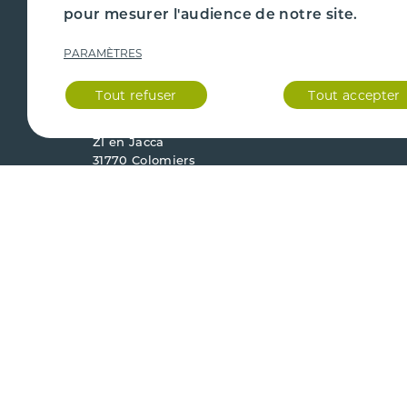
CAZENAVE PIÈCES AUTO
PIÈCE
pour mesurer l'audience de notre site.
PARAMÈTRES
Du lundi au vendredi
ENLÈV
9h - 17h
Fermé le samedi et dimanche.
Tout refuser
Tout accepter
QUI S
23 chemin de la Nasque
ZI en Jacca
31770 Colomiers
Agrément préfectoral
Mentions
Conditio
31.00043.D
légales
vente