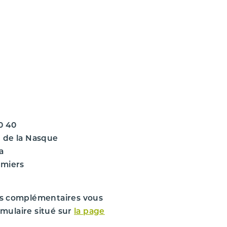
VÉHICULE D'ORIGINE
CITROEN
C4 GRAND PICASSO 1
C4 GRAND PICASSO 1
C4 GRAND PICASSO 1 1.6 HDI - 8V TU
C4 GRAND PICASSO 1 1.6 HDI - 8V TU
0 40
2012
 de la Nasque
a
230000 km
omiers
Non renseignée
3
1560 cm
s complémentaires vous
rmulaire situé sur
la page
110 ch.