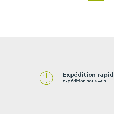
Carburant
Type de boîte de vitesse
Code moteur
Code boîte
Nombre de portes
*** Les kilomètrages sont indiqués à titre indicatif mais n
Expédition rapi
expédition sous 48h