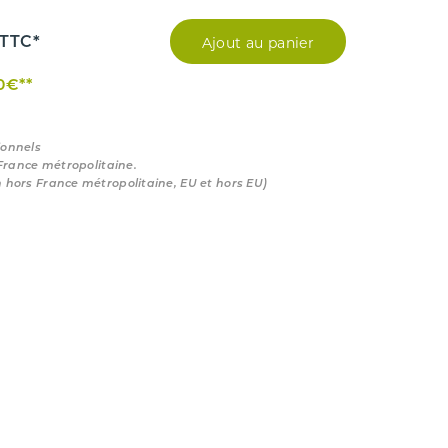
Ajout au panier
TTC*
00€**
ionnels
 France métropolitaine.
n hors France métropolitaine, EU et hors EU)