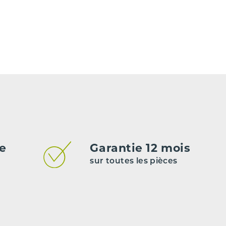
Diesel
Manuelle
DV6C_9HR
MCE
5
e peuvent pas être garantis.
de
Garantie 12 mois
sur toutes les pièces