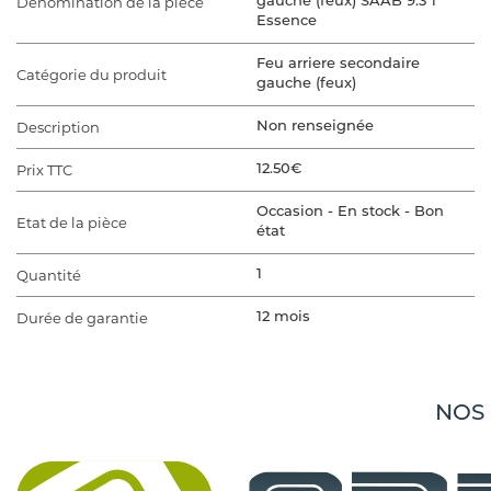
Dénomination de la pièce
gauche (feux) SAAB 9.3 1
Essence
Feu arriere secondaire
Catégorie du produit
gauche (feux)
Description
Non renseignée
Prix TTC
12.50€
Occasion - En stock - Bon
Etat de la pièce
état
Quantité
1
Durée de garantie
12 mois
VÉHICULE D'ORIGINE
Marque du véhicule
SAAB
NOS
Gamme du véhicule
9.3 1