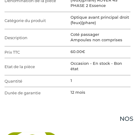
Dénomination de la pièce
(feux)(phare) ROVER 45
PHASE 2 Essence
Optique avant principal droit
Catégorie du produit
(feux)(phare)
Coté passager
Description
Ampoules non comprises
Prix TTC
60.00€
Occasion - En stock - Bon
Etat de la pièce
état
Quantité
1
Durée de garantie
12 mois
VÉHICULE D'ORIGINE
Marque du véhicule
ROVER
NOS
Gamme du véhicule
45