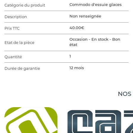
Catégorie du produit
Commodo d'essuie glaces
Description
Non renseignée
Prix TTC
40.00€
Occasion - En stock - Bon
Etat de la pièce
état
Quantité
1
Durée de garantie
12 mois
VÉHICULE D'ORIGINE
Marque du véhicule
AIXAM
NOS
Gamme du véhicule
400
Modèle du véhicule
400
Finition
Non renseignée