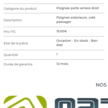
Catégorie du produit
Poignee porte arriere droit
Poignee exterieure, coté
Description
passager
Prix TTC
15.00€
Occasion - En stock - Bon
Etat de la pièce
état
Quantité
1
Durée de garantie
12 mois
VÉHICULE D'ORIGINE
Marque du véhicule
MITSUBISHI
NOS
Gamme du véhicule
OUTLANDER 2
Modèle du véhicule
OUTLANDER 2 PHASE 1