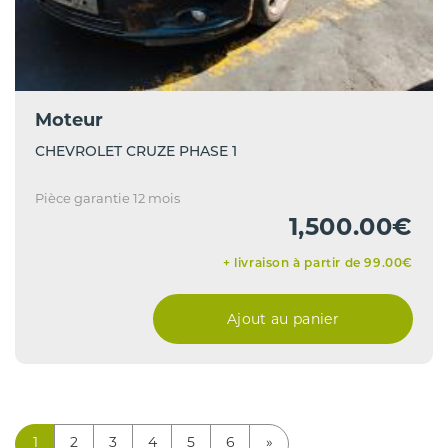
Moteur
CHEVROLET CRUZE PHASE 1
Pièce garantie 12 mois
1,500.00€
+ livraison à partir de 99.00€
Ajout au panier
1
2
3
4
5
6
»