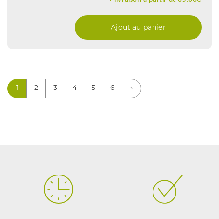
+ livraison à partir de 69.00€
Ajout au panier
1
2
3
4
5
6
»