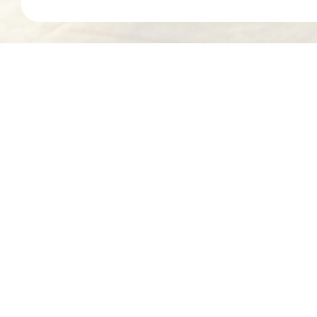
MARQUE
VOUS R
LUMENEO
MODÈLE
CODE 
Tous modèles