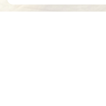
MARQUE
VOUS R
Toutes marques
MODÈLE
CODE 
Tous modèles
RÉFÉR