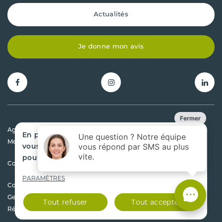
Actualités
Je donne mon avis
Agrément préfectoral 31.00043.D
En poursuivant votre navigation sur ce site,
Mentions légales
vous acceptez que nous utilisions des cookies
pour mesurer l'audience de notre site.
Conditions générales de vente
PARAMÈTRES
Copyright 2026 - Cazenave Pièces Auto - Tous droits réservés
Gestion de projet Agence SLCOM
Tout refuser
Tout accepter
Réalisation Com'online