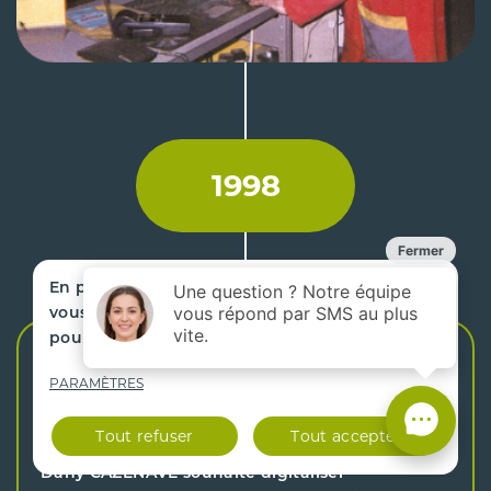
1998
En poursuivant votre navigation sur ce site,
vous acceptez que nous utilisions des cookies
pour mesurer l'audience de notre site.
Une nécessité s’impose : compte tenu des
PARAMÈTRES
volumes traités, il est indispensable
d’informatiser les procédures administratives et
Tout refuser
Tout accepter
commerciales.
Dany CAZENAVE souhaite digitaliser